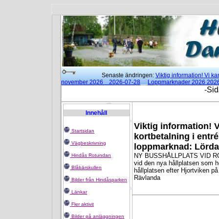
Senaste ändringen:
Viktig information! Vi 
november 2026 2026-07-28
Loppmarknader 2026 202
15:00 2026-02-25
Moderna danser klockan 18:00 - 21:3
-Sid
Rotundan
2025-01-14
Innehåll
Viktig information! 
Startsidan
kortbetalning i entr
Vägbeskrivning
loppmarknad: Lörda
NY BUSSHÅLLPLATS VID ROT
Hindås Rotundan
vid den nya hållplatsen som h
Blåbärskullen
hållplatsen efter Hjortviken p
Rävlanda
Bilder från Hindåsparken
Länkar
Fler aktivit
Bilder på anläggningen