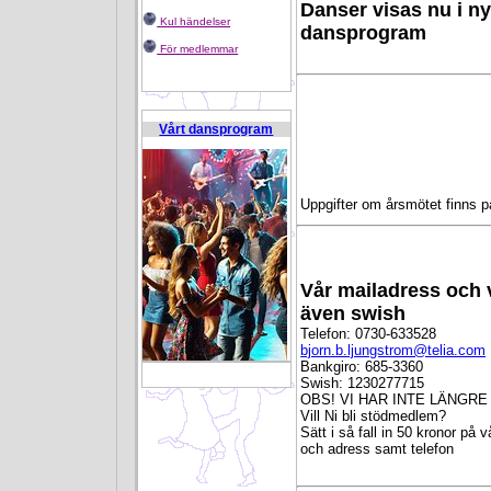
Danser visas nu i ny
Kul händelser
dansprogram
För medlemmar
Vårt dansprogram
Uppgifter om årsmötet finns 
Vår mailadress och 
även swish
Telefon: 0730-633528
bjorn.b.ljungstrom@telia.com
Bankgiro: 685-3360
Swish: 1230277715
B 4792543 U 750378
OBS! VI HAR INTE LÄNGRE
Vill Ni bli stödmedlem?
Sätt i så fall in 50 kronor på 
och adress samt telefon