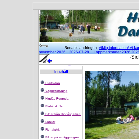
Senaste ändringen:
Viktig information! Vi 
november 2026 2026-07-28
Loppmarknader 2026 202
15:00 2026-02-25
Moderna danser klockan 18:00 - 21:3
-Sid
Rotundan
2025-01-14
Innehåll
Startsidan
Vägbeskrivning
Hindås Rotundan
Blåbärskullen
Bilder från Hindåsparken
Länkar
Fler aktivit
Bilder på anläggningen