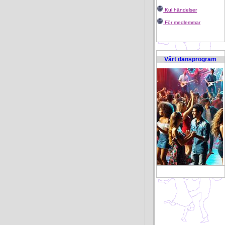
Kul händelser
För medlemmar
Vårt dansprogram
B 4792578 U 750386