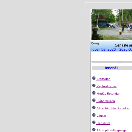
Senaste ändr
november 2026 2026-0
15:00 2026-02-25
Mode
Rotundan
2025-01-14
Innehåll
Startsidan
Vägbeskrivning
Hindås Rotundan
Blåbärskullen
Bilder från Hindåsparken
Länkar
Fler aktivit
Bilder på anläggningen