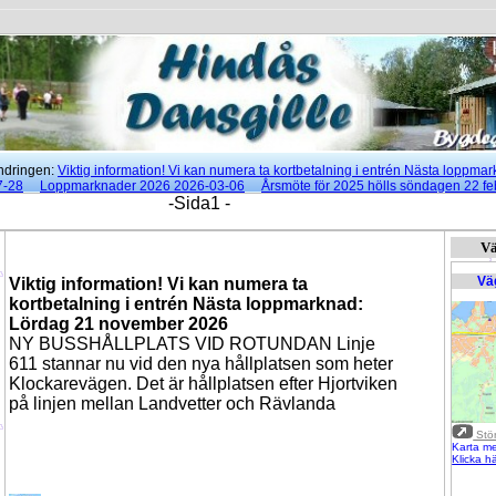
ingen:
Viktig information! Vi kan numera ta kortbetalning i entrén Nästa loppma
7-28
Loppmarknader 2026 2026-03-06
Årsmöte för 2025 hölls söndagen 22 fe
rna danser klockan 18:00 - 21:30 2025-05-21
-Sida1 -
Innehåll 2025-05-21
Hindås by
Vä
Vä
Viktig information! Vi kan numera ta
kortbetalning i entrén Nästa loppmarknad:
Lördag 21 november 2026
NY BUSSHÅLLPLATS VID ROTUNDAN Linje
611 stannar nu vid den nya hållplatsen som heter
Klockarevägen. Det är hållplatsen efter Hjortviken
på linjen mellan Landvetter och Rävlanda
Stör
Karta m
Klicka h