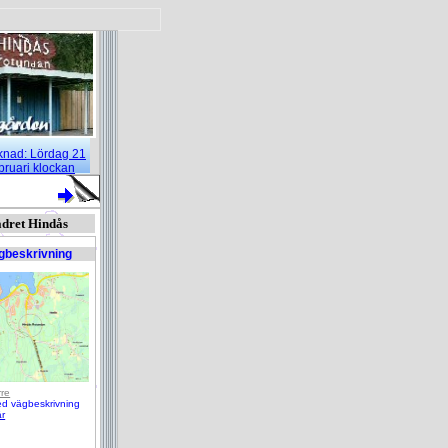
rknad: Lördag 21
bruari klockan
gdegård
dret Hindås
gbeskrivning
re
ed vägbeskrivning
är