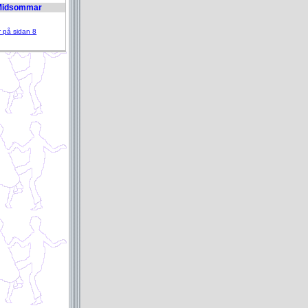
Midsommar
r på sidan 8